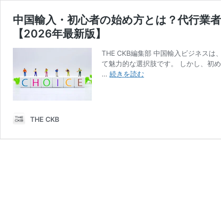
中国輸入・初心者の始め方とは？代行業
【2026年最新版】
THE CKB編集部 中国輸入ビジネ
て魅力的な選択肢です。 しかし、初
中
…
続きを読む
国
輸
入・
初
THE CKB
心
者
の
始
め
方
と
は？
代
行