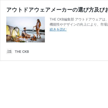
アウトドアウェアメーカーの選び方及び
THE CKB編集部 アウトドアウェ
機能性やデザインの向上により、市場
ア
続きを読む
ウ
ト
ド
ア
THE CKB
ウ
ェ
ア
メ
ー
カ
ー
の
選
び
方