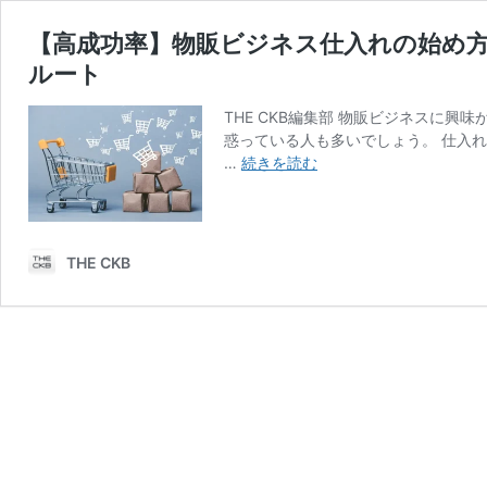
【高成功率】物販ビジネス仕入れの始め方
ルート
THE CKB編集部 物販ビジネスに
惑っている人も多いでしょう。 仕入
【高
…
続きを読む
成
功
率】
物
THE CKB
販
ビ
ジ
ネ
ス
仕
入
れ
の
始