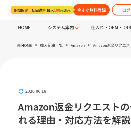
今すぐ無料登録
ログ
期間限定
初回送料 最大
100
元還元
HOME
システム案内
仕入れ・OEM・ OD
>
>
>
HOME
輸入記事一覧
Amazon
Amazon返金リク
2026.06.18
Amazon返金リクエスト
れる理由・対応方法を解説【