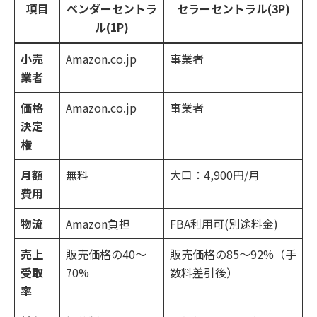
項目
ベンダーセントラ
セラーセントラル(3P)
ル(1P)
小売
Amazon.co.jp
事業者
業者
価格
Amazon.co.jp
事業者
決定
権
月額
無料
大口：4,900円/月
費用
物流
Amazon負担
FBA利用可(別途料金)
売上
販売価格の40～
販売価格の85～92%（手
受取
70%
数料差引後）
率