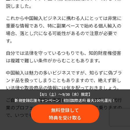
説しました。
これから中国輸入ビジネスに携わる人にとっては非常に
重要な情報であり、特に副業ベースで始める個人輸入の
場合、落とし穴になる可能性があるので注意が必要で
す。
自分では法律を守っているつもりでも、知的財産権侵害
は複雑で難しい条件がからむこともあります。
中国輸入は魅力の多いビジネスですが、知らずに偽ブラ
ンド品を扱ってしまうこともありますので、絶えず新し
い法律や取扱商品の情報には気を配っておきましょう。
【8/1（土）〜9/30（水）限定】
ご自身だけでの対応に不安がある場合は、中国輸入代行
新規登録応援キャンペーン｜初回国際送料 最大100元還元！
業のプロフェッショナルである弊社が相談に乗りますの
無料登録して
で、いつでも気軽にご連絡下さい。
特典を受け取る