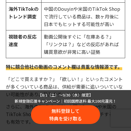
海外TikTokの
中国のDouyinや米国のTikTok Shop
トレンド調査
で流行している商品は、数ヶ月後に
日本でもヒットする可能性が高い
視聴者の反応
動画公開後すぐに「在庫ある？」
速度
「リンクは？」などの反応があれば
購買意欲が非常に高い証拠
特に競合他社の動画のコメント欄は貴重な情報源です。
「どこで買えますか？」「欲しい！」といったコメント
が多くついている商品は、供給が需要に追いついていな
い可能性があり、参入のチャンスです。
【8/1（土）〜9/30（水）限定】
新規登録応援キャンペーン｜初回国際送料 最大100元還元！
さらに、海外のTikTok（特に中国のDouyinや米国の
無料登録して
TikTok Shop）で流行している商品をリサーチすること
特典を受け取る
も有効です。