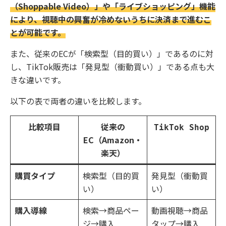
（Shoppable Video）」や「ライブショッピング」機能
により、視聴中の興奮が冷めないうちに決済まで進むこ
とが可能です。
また、従来のECが「検索型（目的買い）」であるのに対
し、TikTok販売は「発見型（衝動買い）」である点も大
きな違いです。
以下の表で両者の違いを比較します。
比較項目
従来の
TikTok Shop
EC（Amazon・
楽天）
購買タイプ
検索型（目的買
発見型（衝動買
い）
い）
購入導線
検索→商品ペー
動画視聴→商品
ジ→購入
タップ→購入