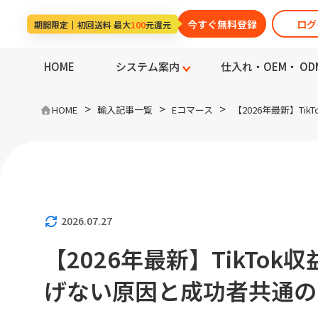
今すぐ無料登録
ログ
期間限定
初回送料 最大
100
元還元
HOME
システム案内
仕入れ・OEM・ OD
>
>
>
HOME
輸入記事一覧
Eコマース
【2026年最新】T
2026.07.27
【2026年最新】TikTo
げない原因と成功者共通の