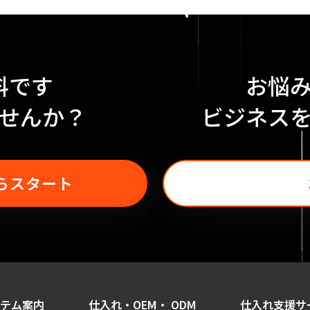
料です
お悩
せんか？
ビジネス
らスタート
テム案内
仕入れ・OEM・ ODM
仕入れ支援サ