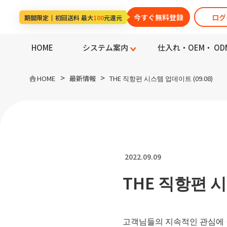
今すぐ無料登録
ログ
期間限定
初回送料 最大
100
元還元
HOME
システム案内
仕入れ・OEM・ OD
>
>
HOME
最新情報
THE 직항편 시스템 업데이트 (09.08)
2022.09.09
THE 직항편 시
고객님들의 지속적인 관심에 