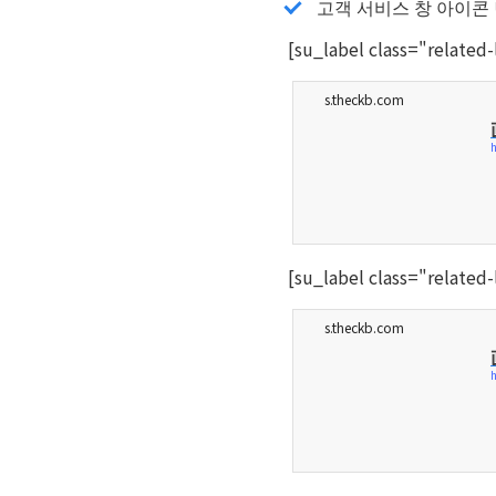
고객 서비스 창 아이콘 
[su_label class="relat
s.theckb.com
h
[su_label class="relat
s.theckb.com
h