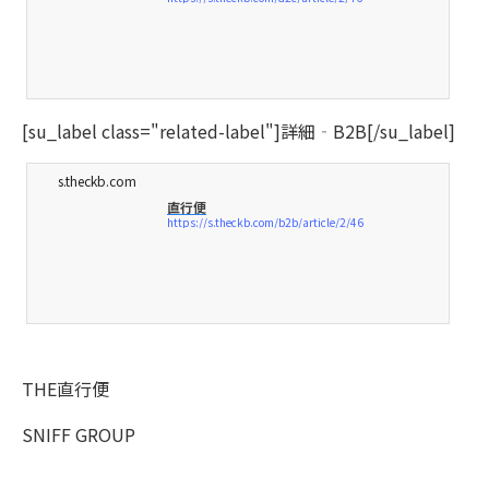
[su_label class="related-label"]詳細‐B2B[/su_label]
s.theckb.com
直行便
https://s.theckb.com/b2b/article/2/46
THE直行便
SNIFF GROUP