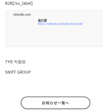
B2B[/su_label]
s.theckb.com
直行便
https://s.theckb.com/b2b/article/2/28
THE 직항편
SNIFF GROUP
お知らせ一覧へ