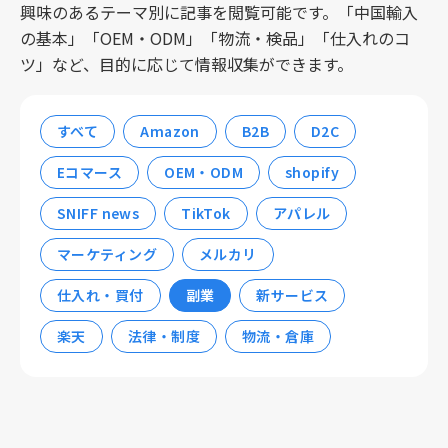
興味のあるテーマ別に記事を閲覧可能です。「中国輸入
の基本」「OEM・ODM」「物流・検品」「仕入れのコ
ツ」など、目的に応じて情報収集ができます。
すべて
Amazon
B2B
D2C
Eコマース
OEM・ODM
shopify
SNIFF news
TikTok
アパレル
マーケティング
メルカリ
仕入れ・買付
副業
新サービス
楽天
法律・制度
物流・倉庫