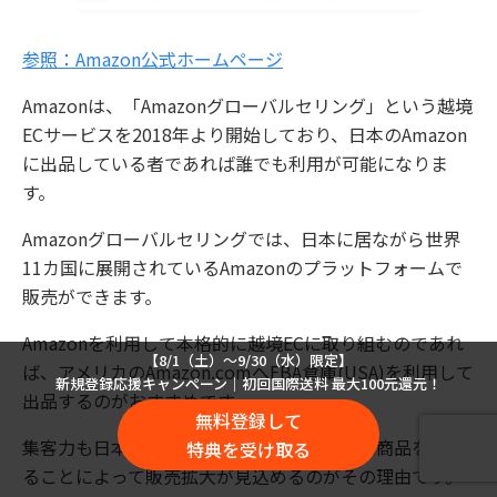
参照：Amazon公式ホームページ
Amazonは、「Amazonグローバルセリング」という越境
ECサービスを2018年より開始しており、日本のAmazon
に出品している者であれば誰でも利用が可能になりま
す。
Amazonグローバルセリングでは、日本に居ながら世界
11カ国に展開されているAmazonのプラットフォームで
販売ができます。
Amazonを利用して本格的に越境ECに取り組むのであれ
【8/1（土）〜9/30（水）限定】
ば、アメリカのAmazon.comへFBA倉庫(USA)を利用して
新規登録応援キャンペーン｜初回国際送料 最大100元還元！
出品するのがおすすめです。
無料登録して
集客力も日本の５倍以上あり、現地で迅速に商品を届け
特典を受け取る
ることによって販売拡大が見込めるのがその理由です。