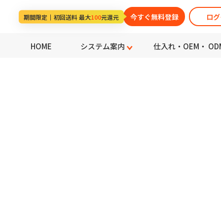
>
>
HOME
お問い合わせ(旧)
お問い合わせ完了画面
今すぐ無料登録
ログ
期間限定
初回送料 最大
100
元還元
HOME
システム案内
仕入れ・OEM・ OD