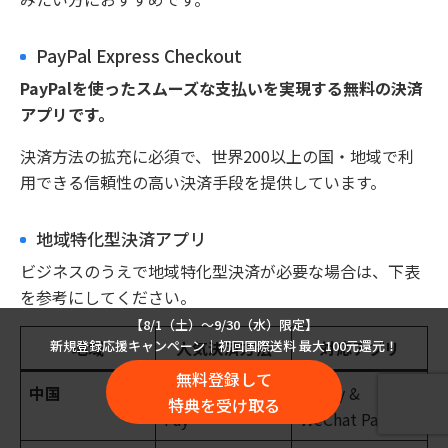
PayPal Express Checkout
PayPalを使ったスムーズな支払いを実現する無料の決済
アプリです。
決済方法の拡充に必須で、世界200以上の国・地域で利
用できる信頼性の高い決済手段を提供しています。
地域特化型決済アプリ
ビジネスのうえで地域特化型決済が必要な場合は、下表
を参考にしてください。
【8/1（土）〜9/30（水）限定】
新規登録応援キャンペーン｜初回国際送料 最大100元還元！
地域
人気決済方法
対応アプリ
無料登録して
中国
Alipay, WeChat
Alipay &
特典を受け取る
Pay
WeChat Pay