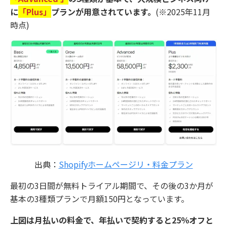
に
「Plus」
プランが用意されています。
(※2025年11月
時点)
出典：
Shopifyホームページリ・料金プラン
最初の3日間が無料トライアル期間で、その後の3か月が
基本の3種類プランで月額150円となっています。
上図は月払いの料金で、年払いで契約すると25％オフと