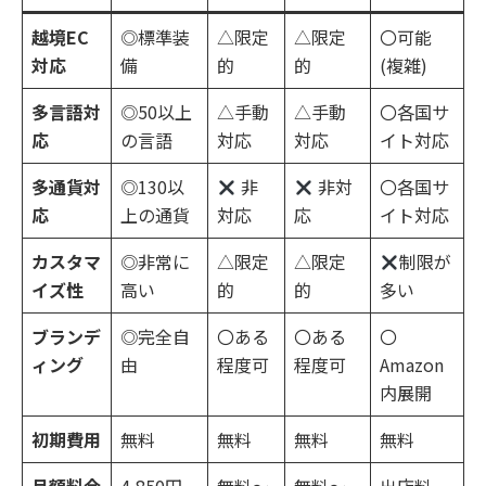
越境EC
◎標準装
△限定
△限定
〇可能
対応
備
的
的
(複雑)
多言語対
◎50以上
△手動
△手動
〇各国サ
応
の言語
対応
対応
イト対応
多通貨対
◎130以
非
非対
〇各国サ
応
上の通貨
対応
応
イト対応
カスタマ
◎非常に
△限定
△限定
制限が
イズ性
高い
的
的
多い
ブランデ
◎完全自
〇ある
〇ある
〇
ィング
由
程度可
程度可
Amazon
内展開
初期費用
無料
無料
無料
無料